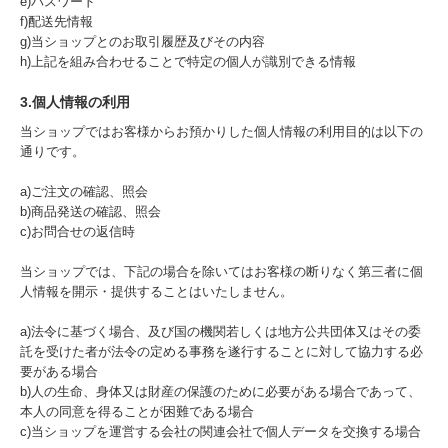
e)パスワード
f)配送先情報
g)当ショップとのお取引履歴及びその内容
h)上記を組み合わせることで特定の個人が識別できる情報
3.個人情報の利用
当ショップではお客様からお預かりした個人情報の利用目的は以下の
通りです。
a)ご注文の確認、照会
b)商品発送の確認、照会
c)お問合せの返信時
当ショップでは、下記の場合を除いてはお客様の断りなく第三者に個
人情報を開示・提供することはいたしません。
a)法令に基づく場合、及び国の機関若しくは地方公共団体又はその委
託を受けた者が法令の定める事務を遂行することに対して協力する必
要がある場合
b)人の生命、身体又は財産の保護のために必要がある場合であって、
本人の同意を得ることが困難である場合
c)当ショップを運営する会社の関連会社で個人データを交換する場合