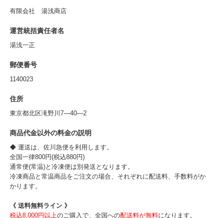
有限会社 湯浅商店
運営統括責任者名
湯浅一正
郵便番号
1140023
住所
東京都北区滝野川7―40―2
商品代金以外の料金の説明
◆ 運送は、佐川急便を利用します。
全国一律800円(税込880円)
通常便(常温)と冷凍便は別発送となります。
冷凍商品と常温商品をご注文の場合、それぞれに配送料、手数料がか
かります。
《 送料無料ライン 》
税込8,000円以上
のご購入で、全国への
配送料が無料
になります。