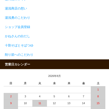
湯浅商店の想い
湯浅勇のこだわり
ショップ会員登録
かねさんの白だし
十割そばとそばつゆ
削り節へのこだわり
営業日カレンダー
2026年8月
日
月
火
水
木
金
土
1
2
3
4
5
6
7
8
9
10
11
12
13
14
15