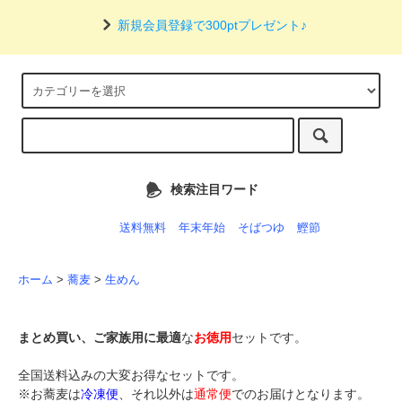
新規会員登録で300ptプレゼント♪
検索注目ワード
送料無料
年末年始
そばつゆ
鰹節
ホーム
>
蕎麦
>
生めん
まとめ買い、ご家族用に最適
な
お徳用
セットです。
全国送料込みの大変お得なセットです。
※お蕎麦は
冷凍便
、それ以外は
通常便
でのお届けとなります。