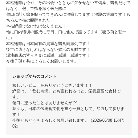
本枯鰹節は今や、その出会いとともに欠かせない常備薬、醫食だけで
はなく、包丁で指を深く来た際に
傷口に削り節を貼っててきめんに治癒してます！治験の実績です！も
ちろん本枯の醗酵された
本枯鰹節でなければなりません！
他に口内環境の醸成に毎日、口に含んで護ってます（寝る前と朝一
に）！
本枯鰹節は日本固有の貴重な醫食同源剤です！
後世に遺さなければならない始活の食財です！
湯浅商店の皆々さまに感謝、感謝、感謝です！
今後子孫と共によろしくお願いします。
ショップからのコメント
嬉しいレビューをありがとうございます！！
鰹節は、「飲む点滴」とも言われるほど、栄養豊富な食材で
す。
傷口に塗ったことはありませんが(^^;;
我々も、日本の伝統食文化を担う一員として、尽力して参りま
す！
今後ともどうぞよろしくお願い致します。（2026/06/08 16:47:
02）