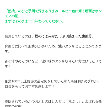
「熟成」のひと手間で深まるうまみ！ルビー色に輝く断面はホン
モノの証。
まずはそのまま一口味わってください。
使用しているのは、
鰹のうまみがたっぷり詰まった腹部分
。
背部分に比べて脂肪分が多いため、
濃いダシ
をとることができま
す。
みそ汁やめんつゆなど、濃い味のダシを取りたい方にぴったりで
す！
創業100年以上鰹節の品定めをしていた私たち目利きのプロが、
自信をもっておすすめ致します！
市販されているかつおぶしのほとんどは「荒ぶし」とよばれる熟
成前の状態。