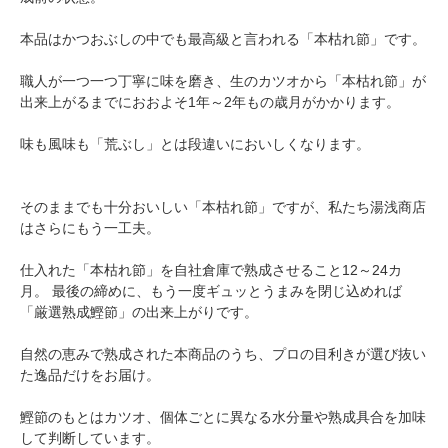
本品はかつおぶしの中でも最高級と言われる「本枯れ節」です。
職人が一つ一つ丁寧に味を磨き、生のカツオから「本枯れ節」が
出来上がるまでにおおよそ1年～2年もの歳月がかかります。
味も風味も「荒ぶし」とは段違いにおいしくなります。
そのままでも十分おいしい「本枯れ節」ですが、私たち湯浅商店
はさらにもう一工夫。
仕入れた「本枯れ節」を自社倉庫で熟成させること12～24カ
月。 最後の締めに、もう一度ギュッとうまみを閉じ込めれば
「厳選熟成鰹節」の出来上がりです。
自然の恵みで熟成された本商品のうち、プロの目利きが選び抜い
た逸品だけをお届け。
鰹節のもとはカツオ、個体ごとに異なる水分量や熟成具合を加味
して判断しています。