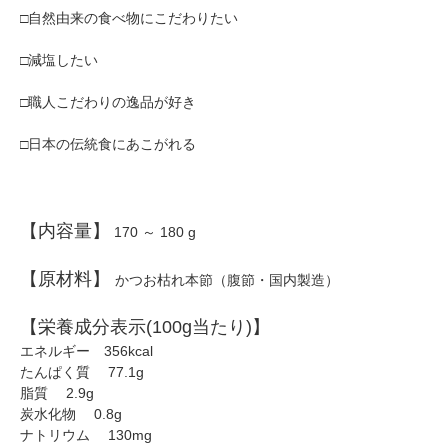
□自然由来の食べ物にこだわりたい
□減塩したい
□職人こだわりの逸品が好き
□日本の伝統食にあこがれる
【内容量】
170 ～ 180 g
【原材料】
かつお枯れ本節（腹節・国内製造）
【栄養成分表示(100g当たり)】
エネルギー 356kcal
たんぱく質 77.1g
脂質 2.9g
炭水化物 0.8g
ナトリウム 130mg