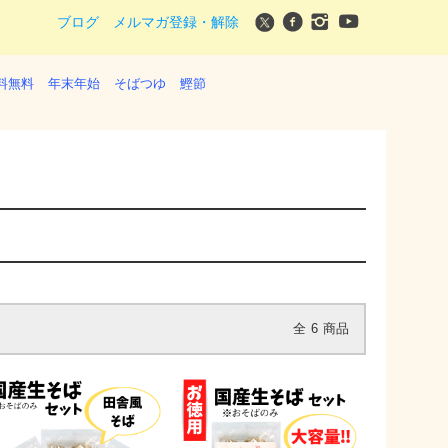
ブログ
メルマガ登録・解除
料無料
年末年始
そばつゆ
鰹節
全
6
商品