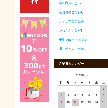
湯浅商店の想い
湯浅勇のこだわり
ショップ会員登録
かねさんの白だし
十割そばとそばつゆ
削り節へのこだわり
営業日カレンダー
2026年8月
日
月
火
水
木
金
土
1
2
3
4
5
6
7
8
9
10
11
12
13
14
15