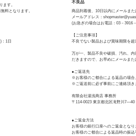
不良品
ります。
料無料となります。
商品到着後、10日以内にメールま
メールアドレス：shopmaster@yuasas
(お急ぎの場合はお電話：03－3916
【ご注意事項】
)：1日
不良でない製品および賞味期限を超
万が一、製品不良や破損、汚れ、内
だきますので、お早めにメールまた
●ご返送先
※お客様のご都合による返品の場合
※ご返送前に必ず事前にご連絡頂き
有限会社湯浅商店 事務所
〒114-0023 東京都北区滝野川7―40
●ご返金方法
お客様の銀行口座へのご返金となり
お客様のご都合による返品時の振込