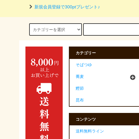
新規会員登録で300ptプレゼント♪
カテゴリー
そばつゆ
蕎麦
鰹節
昆布
コンテンツ
送料無料ライン